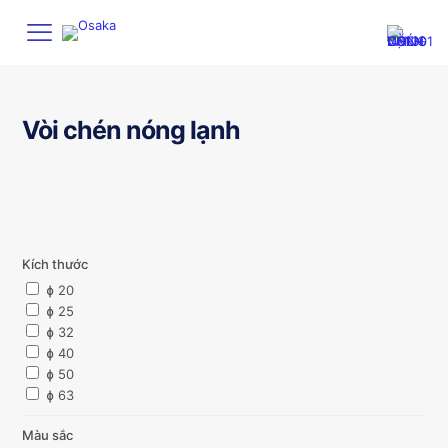
Vòi chén nóng lạnh
Kích thước
ɸ 20
ɸ 25
ɸ 32
ɸ 40
ɸ 50
ɸ 63
Màu sắc