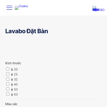
Lavabo Đặt Bàn
Kích thước
ɸ 20
ɸ 25
ɸ 32
ɸ 40
ɸ 50
ɸ 63
Màu sắc