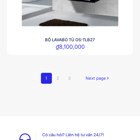
BỘ LAVABO TỦ OS-TLB27
₫
8,100,000
1
2
3
Next page
Có câu hỏi? Liên hệ tư vấn 24/7!