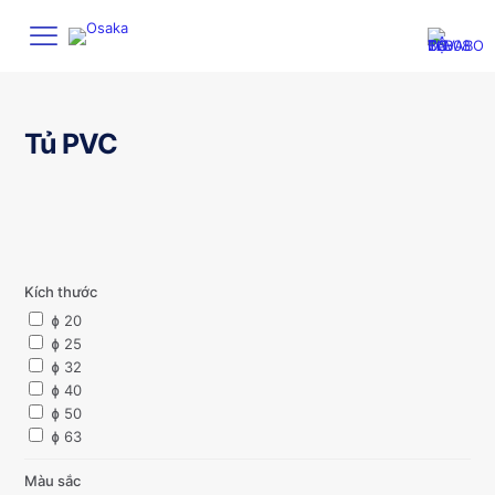
Tủ PVC
Kích thước
ɸ 20
ɸ 25
ɸ 32
ɸ 40
ɸ 50
ɸ 63
Màu sắc