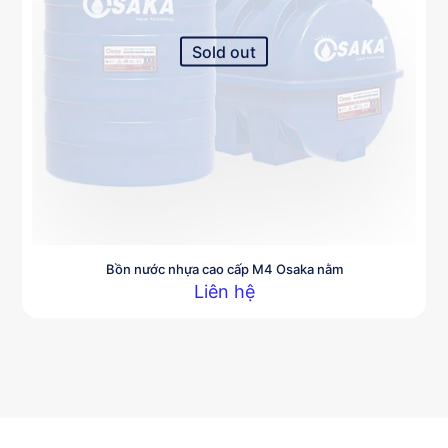
chọn
có
thể
Sold out
được
chọn
trên
trang
sản
phẩm
Bồn nước nhựa cao cấp M4 Osaka nằm
Liên hệ