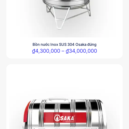
Bồn nước Inox SUS 304 Osaka đứng
Khoảng
₫
4,300,000
–
₫
34,000,000
giá:
Sản
từ
phẩm
₫4,300,000
này
đến
có
₫34,000,000
nhiều
biến
thể.
Các
tùy
chọn
có
thể
được