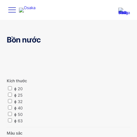
Bồn nước
Kích thước
ɸ 20
ɸ 25
ɸ 32
ɸ 40
ɸ 50
ɸ 63
Màu sắc