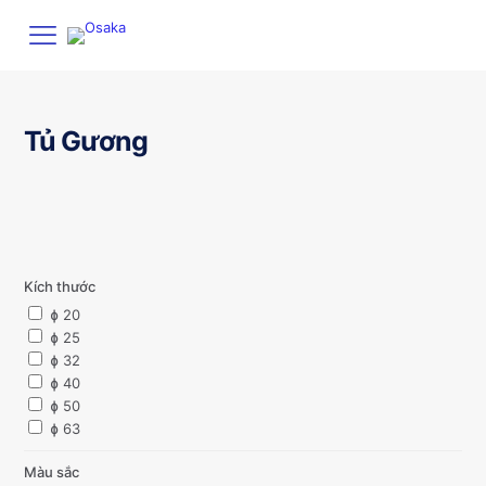
Tủ Gương
Kích thước
ɸ 20
ɸ 25
ɸ 32
ɸ 40
ɸ 50
ɸ 63
Màu sắc