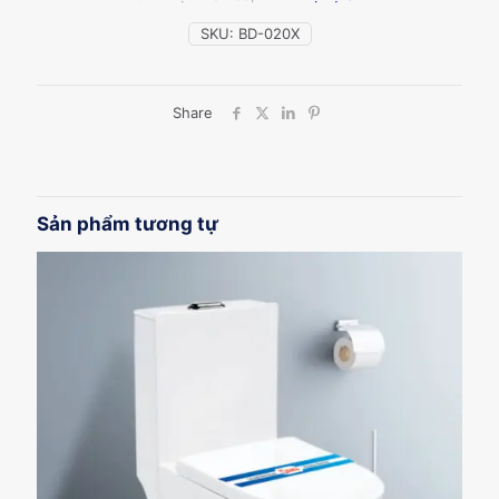
BÀN
BD-
SKU:
BD-020X
020X
số
lượng
Share
Sản phẩm tương tự