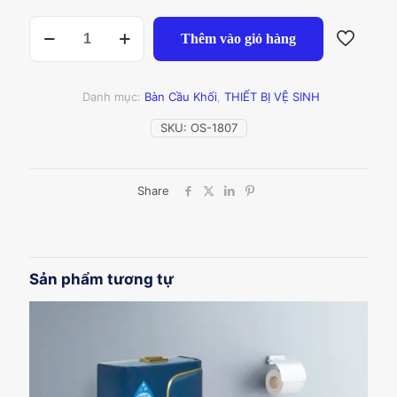
BÀN
Thêm vào giỏ hàng
CẦU
KHỐI
OS-
1807
Danh mục:
Bàn Cầu Khối
,
THIẾT BỊ VỆ SINH
số
lượng
SKU:
OS-1807
Share
Sản phẩm tương tự