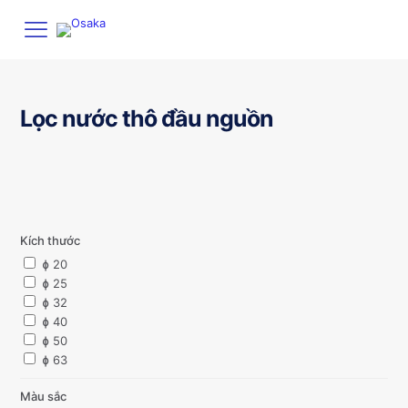
Lọc nước thô đầu nguồn
Kích thước
ɸ 20
ɸ 25
ɸ 32
ɸ 40
ɸ 50
ɸ 63
Màu sắc