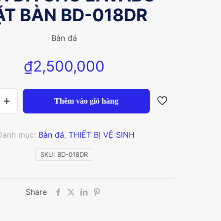
ẶT BÀN BD-018DR
Bàn đá
₫
2,500,000
Thêm vào giỏ hàng
Danh mục:
Bàn đá
,
THIẾT BỊ VỆ SINH
SKU:
BD-018DR
Share