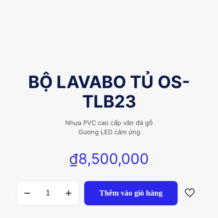
BỘ LAVABO TỦ OS-
TLB23
Nhựa PVC cao cấp vân đá gỗ
Gương LED cảm ứng
₫
8,500,000
BỘ
Thêm vào giỏ hàng
LAVABO
TỦ
OS-