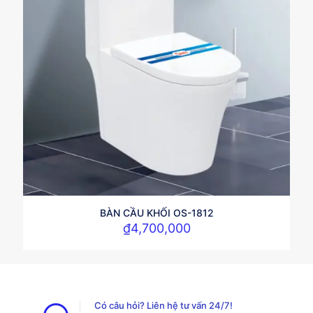
BÀN CẦU KHỐI OS-1812
₫
4,700,000
Có câu hỏi? Liên hệ tư vấn 24/7!