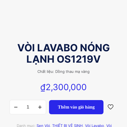
VÒI LAVABO NÓNG
LẠNH OS1219V
Chất liệu: Dồng thau mạ vàng
₫
2,300,000
VÒI
Thêm vào giỏ hàng
LAVABO
NÓNG
LẠNH
OS1219V
Danh mục:
Sen Vòi
,
THIẾT BỊ VỆ SINH
,
Vòi Lavabo
,
Vòi