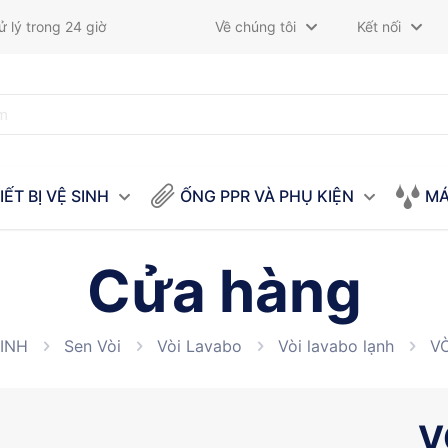
 lý trong 24 giờ
Về chúng tôi
Kết nối
IẾT BỊ VỆ SINH
ỐNG PPR VÀ PHỤ KIỆN
MÁ
Cửa hàng
SINH
Sen Vòi
Vòi Lavabo
Vòi lavabo lạnh
V
V