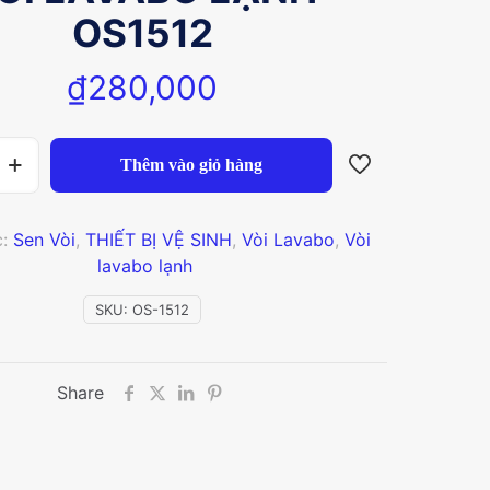
OS1512
₫
280,000
Thêm vào giỏ hàng
c:
Sen Vòi
,
THIẾT BỊ VỆ SINH
,
Vòi Lavabo
,
Vòi
lavabo lạnh
SKU:
OS-1512
Share