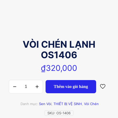
VÒI CHÉN LẠNH
OS1406
₫
320,000
VÒI
Thêm vào giỏ hàng
CHÉN
LẠNH
OS1406
số
Danh mục:
Sen Vòi
,
THIẾT BỊ VỆ SINH
,
Vòi Chén
lượng
SKU:
OS-1406