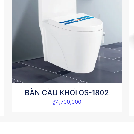
BÀN CẦU KHỐI OS-1802
₫
4,700,000