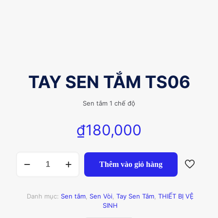
TAY SEN TẮM TS06
Sen tắm 1 chế độ
₫
180,000
TAY
Thêm vào giỏ hàng
SEN
TẮM
TS06
số
Danh mục:
Sen tắm
,
Sen Vòi
,
Tay Sen Tắm
,
THIẾT BỊ VỆ
lượng
SINH