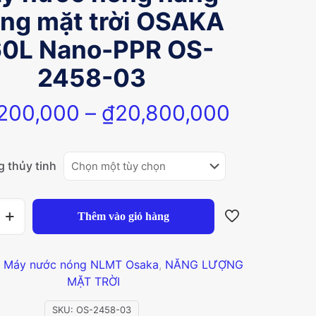
ng mặt trời OSAKA
0L Nano-PPR OS-
2458-03
Khoảng
,200,000
–
₫
20,800,000
giá:
từ
g thủy tinh
₫19,200
đến
₫20,800
Thêm vào giỏ hàng
:
Máy nước nóng NLMT Osaka
,
NĂNG LƯỢNG
MẶT TRỜI
SKU:
OS-2458-03