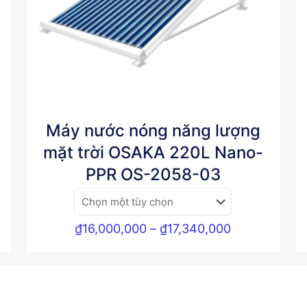
Máy nước nóng năng lượng
mặt trời OSAKA 220L Nano-
PPR OS-2058-03
g
Khoảng
₫
16,000,000
–
₫
17,340,000
giá:
từ
00,000
₫16,000,000
đến