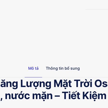
OSAKA
260L
Nano-
PPR
OS-
2458-
03
số
lượng
Mô tả
Thông tin bổ sung
ăng Lượng Mặt Trời Os
 nước mặn – Tiết Kiệm