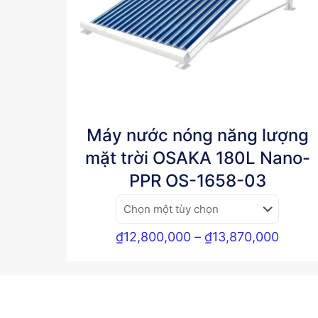
Máy nước nóng năng lượng
mặt trời OSAKA 180L Nano-
PPR OS-1658-03
Khoản
₫
12,800,000
–
₫
13,870,000
giá:
từ
₫12,8
đến