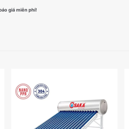
báo giá miễn phí!
Ống chân không ɸ 