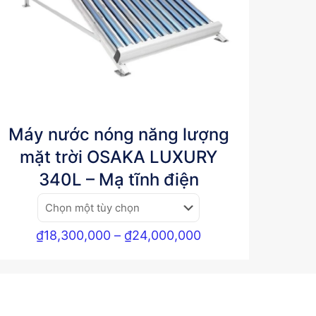
Máy nước nóng năng lượng
mặt trời OSAKA LUXURY
340L – Mạ tĩnh điện
Khoảng
₫
18,300,000
–
₫
24,000,000
giá:
từ
₫18,300,000
đến