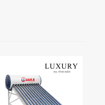
58, Ống dầu ɸ 58