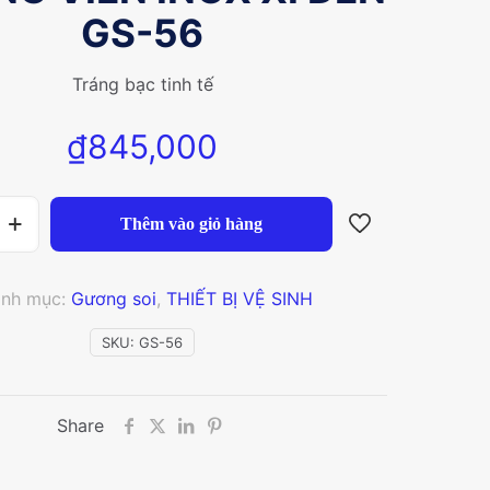
GS-56
Tráng bạc tinh tế
₫
845,000
Thêm vào giỏ hàng
nh mục:
Gương soi
,
THIẾT BỊ VỆ SINH
SKU:
GS-56
Share