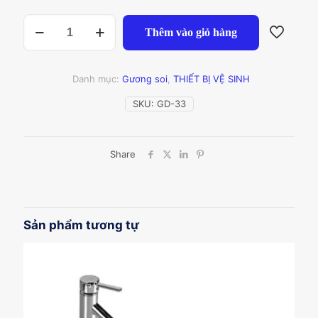
GƯƠNG
Thêm vào giỏ hàng
LED
CHỮ
NHẬT
60*80
Danh mục:
Gương soi
,
THIẾT BỊ VỆ SINH
VIỀN
INOX
SKU:
GD-33
XI
VÀNG
GD3-
Share
3
số
lượng
Sản phẩm tương tự