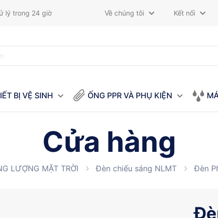
 lý trong 24 giờ
Về chúng tôi
Kết nối
IẾT BỊ VỆ SINH
ỐNG PPR VÀ PHỤ KIỆN
MÁ
Cửa hàng
NG LƯỢNG MẶT TRỜI
Đèn chiếu sáng NLMT
Đèn P
Đè