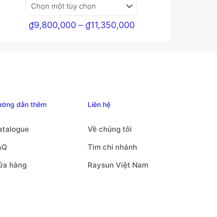
Khoảng
₫
9,800,000
–
₫
11,350,000
giá:
từ
₫9,800,000
đến
₫11,350,000
ường dẫn thêm
Liên hệ
atalogue
Về chúng tôi
AQ
Tìm chi nhánh
ửa hàng
Raysun Việt Nam