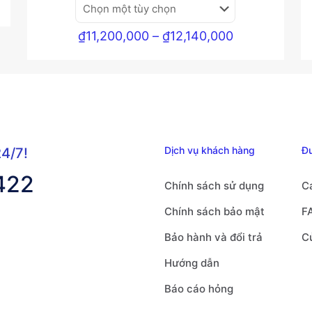
Khoảng
₫
11,200,000
–
₫
12,140,000
giá:
từ
₫11,200,000
đến
₫12,140,000
Dịch vụ khách hàng
Đ
24/7!
422
Chính sách sử dụng
C
Chính sách bảo mật
F
Bảo hành và đổi trả
C
Hướng dẫn
Báo cáo hỏng