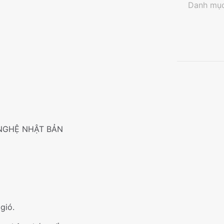
Danh mụ
số
lượng
NGHỆ NHẬT BẢN
gió.