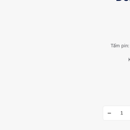
Tấm pin:
Đèn
Pha
NLMT
100W