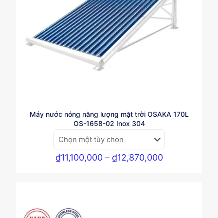
Máy nước nóng năng lượng mặt trời OSAKA 170L
OS-1658-02 Inox 304
Khoảng
₫
11,100,000
–
₫
12,870,000
giá:
từ
₫11,100,000
đến
₫12,870,000