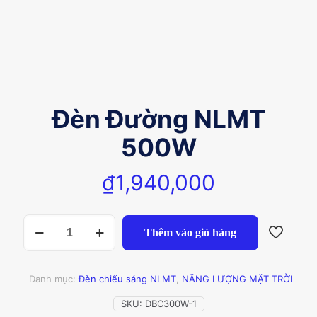
Đèn Đường NLMT
500W
₫
1,940,000
Đèn
Thêm vào giỏ hàng
Đường
NLMT
500W
số
Danh mục:
Đèn chiếu sáng NLMT
,
NĂNG LƯỢNG MẶT TRỜI
lượng
SKU:
DBC300W-1