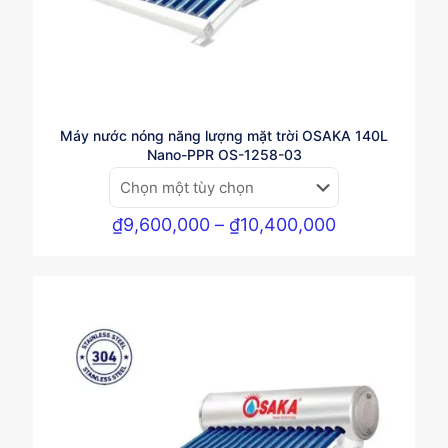
Máy nước nóng năng lượng mặt trời OSAKA 140L
Nano-PPR OS-1258-03
Khoảng
₫
9,600,000
–
₫
10,400,000
giá:
từ
₫9,600,000
đến
₫10,400,000