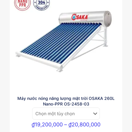
Máy nước nóng năng lượng mặt trời OSAKA 260L
Nano-PPR OS-2458-03
Khoảng
₫
19,200,000
–
₫
20,800,000
giá: