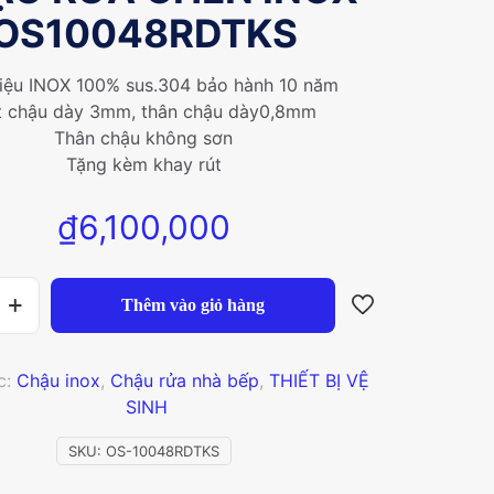
OS10048RDTKS
liệu INOX 100% sus.304 bảo hành 10 năm
 chậu dày 3mm, thân chậu dày0,8mm
Thân chậu không sơn
Tặng kèm khay rút
₫
6,100,000
Thêm vào giỏ hàng
c:
Chậu inox
,
Chậu rửa nhà bếp
,
THIẾT BỊ VỆ
TKS
SINH
SKU:
OS-10048RDTKS