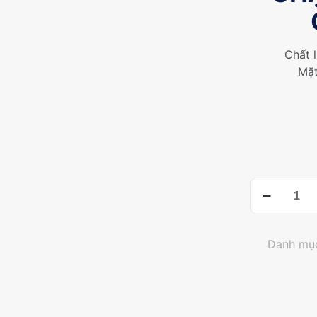
Chất 
Mặt
CHẬU
RỬA
CHÉN
INOX
Danh mụ
OS10048RD
số
lượng