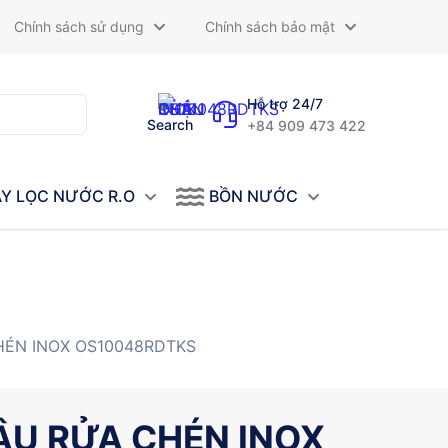
Chính sách sử dụng
Chính sách bảo mật
Hỗ trợ 24/7
Search
+84 909 473 422
Y LỌC NƯỚC R.O
BỒN NƯỚC
ÉN INOX OS10048RDTKS
U RỬA CHÉN INOX