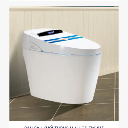
BÀN CẦU KHỐI THÔNG MINH OS-TM1815