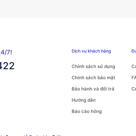
biến
thể.
Các
tùy
chọn
có
thể
Dịch vụ khách hàng
Đ
24/7!
được
422
chọn
Chính sách sử dụng
C
trên
Chính sách bảo mật
F
trang
sản
Bảo hành và đổi trả
C
phẩm
Hướng dẫn
Báo cáo hỏng