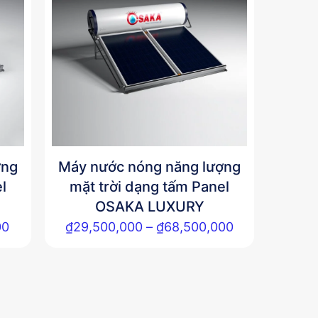
ợng
Máy nước nóng năng lượng
l
mặt trời dạng tấm Panel
OSAKA LUXURY
Khoảng
Khoảng
00
₫
29,500,000
–
₫
68,500,000
giá:
giá:
Sản
từ
từ
phẩm
₫21,000,000
₫29,500,000
này
đến
đến
có
₫60,000,000
₫68,500,000
nhiều