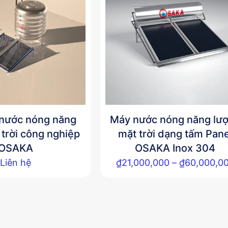
nước nóng năng
Máy nước nóng năng lư
 trời công nghiệp
mặt trời dạng tấm Pane
OSAKA
OSAKA Inox 304
Liên hệ
₫
21,000,000
–
₫
60,000,0
Sản
phẩm
này
có
nhiều