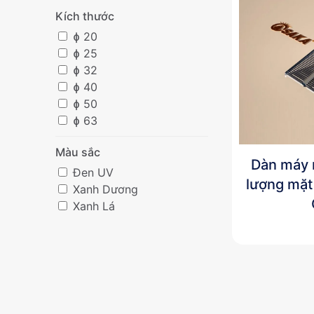
Kích thước
ɸ 20
ɸ 25
ɸ 32
ɸ 40
ɸ 50
ɸ 63
Màu sắc
Dàn máy 
Đen UV
lượng mặt
Xanh Dương
Xanh Lá