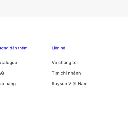
biến
thể.
Các
tùy
chọn
có
thể
ường dẫn thêm
Liên hệ
được
chọn
atalogue
Về chúng tôi
trên
AQ
Tìm chi nhánh
trang
sản
ửa hàng
Raysun Việt Nam
phẩm